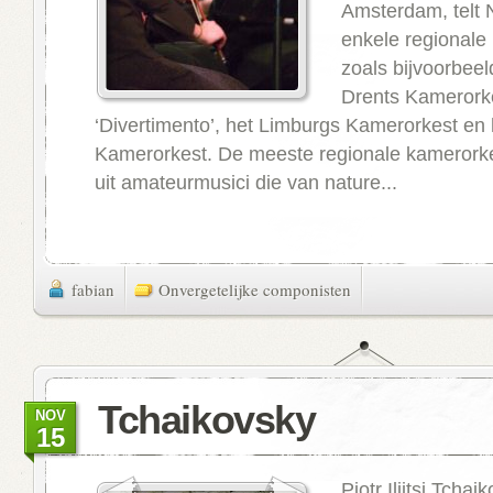
Amsterdam, telt 
enkele regionale
zoals bijvoorbeel
Drents Kamerork
‘Divertimento’, het Limburgs Kamerorkest en 
Kamerorkest. De meeste regionale kamerork
uit amateurmusici die van nature...
fabian
Onvergetelijke componisten
Tchaikovsky
NOV
15
Pjotr Iljitsj Tcha