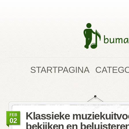
STARTPAGINA
CATEG
Klassieke muziekuitvo
FEB
02
bekijken en beluistere