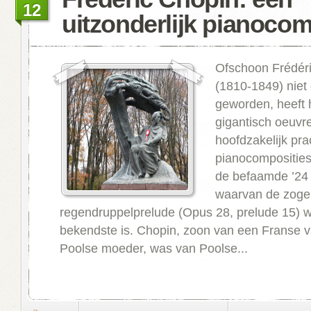
12
uitzonderlijk pianoco
Ofschoon Frédér
(1810-1849) niet 
geworden, heeft 
gigantisch oeuvr
hoofdzakelijk pra
pianocomposities
de befaamde ’24 
waarvan de zog
regendruppelprelude (Opus 28, prelude 15) we
bekendste is. Chopin, zoon van een Franse 
Poolse moeder, was van Poolse...