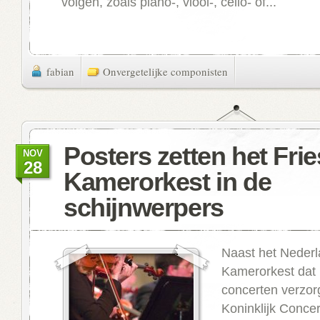
volgen, zoals piano-, viool-, cello- of...
fabian
Onvergetelijke componisten
Posters zetten het Frie
NOV
28
Kamerorkest in de
schijnwerpers
Naast het Neder
Kamerorkest dat 
concerten verzorg
Koninklijk Conce