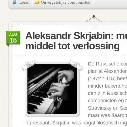
fabian
Onvergetelijke componisten
Aleksandr Skrjabin: mu
AUG
15
middel tot verlossing
De Russische co
pianist Alexander
(1872-1915) heef
minder bekendhe
dan zijn Russisch
componisten en t
Stravinsky en Se
maar was daarom
interessant. Skrjabin was nogal filosofisch in