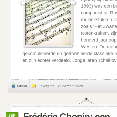
1893) was een 
componist uit Ru
muziekstukken va
zoals ‘Het Zwane
Notenkraker’, zij
honderd jaar popu
Westen. De meni
gecompliceerde en getroebleerde klassieke 
en zijn echter verdeeld. Jonge jaren Tchaikov
fabian
Onvergetelijke componisten
Frédéric Chopin: een
SEP