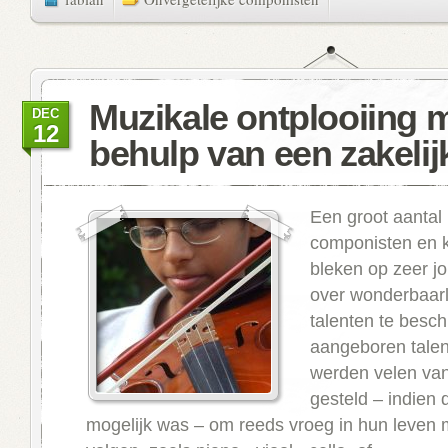
Muzikale ontplooiing 
DEC
12
behulp van een zakelij
Een groot aantal
componisten en k
bleken op zeer jon
over wonderbaarl
talenten te besc
aangeboren talen
werden velen van
gesteld – indien d
mogelijk was – om reeds vroeg in hun leven 