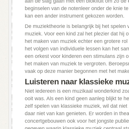
aan de slag gaan met een blokfluit om zo de 
beginselen van de notenleer onder de knie te
kan een ander instrument gekozen worden.
De muziektheorie is belangrijk bij het spelen 
muziek. Voor een kind zal het plezier dat hij of
het maken van muziek echter een grotere rol
het volgen van individuele lessen kan het sa
een orkest voor kinderen een stimulans zijn o
het maken van muziek te vergroten. Beroeps
vaak op deze manier begonnen met het mak
Luisteren naar klassieke mu
Niet iedereen is een muzikaal wonderkind zo
ooit was. Als een kind geen aanleg blijkt te 
zelf spelen van klassieke muziek, wil dat niet
daar niet van kan genieten. Er worden in thea
concertgebouwen ook voor het jongste publie
gegeven waarin klassieke muziek centraal st