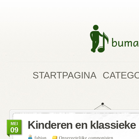
STARTPAGINA
CATEG
Kinderen en klassieke
MEI
09
fabian
Onvergetelijke componisten