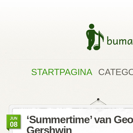
STARTPAGINA
CATEG
‘Summertime’ van Geo
JUN
08
Gershwin