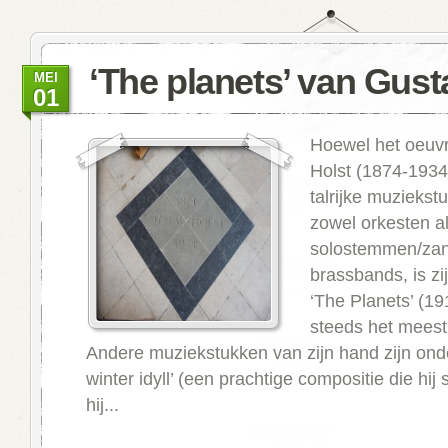
‘The planets’ van Gust
MEI
01
Hoewel het oeuv
Holst (1874-1934)
talrijke muziekst
zowel orkesten a
solostemmen/zan
brassbands, is zi
‘The Planets’ (1
steeds het meest 
Andere muziekstukken van zijn hand zijn ond
winter idyll’ (een prachtige compositie die hij
hij...