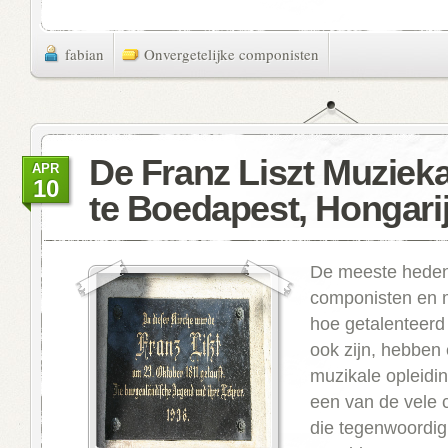
fabian
Onvergetelijke componisten
De Franz Liszt Muzie
APR
10
te Boedapest, Hongari
De meeste hede
componisten en 
hoe getalenteerd
ook zijn, hebben
muzikale opleidin
een van de vele 
die tegenwoordig 